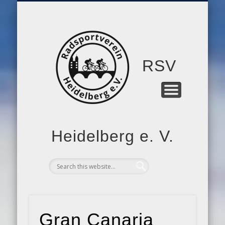
MITGLIEDSCHAFT
RSV-FORUM
TRAINING
KONTAKT
BERICHTE
RTF 2026
ARCHIV
VEREIN
RSV
Heidelberg e. V.
Gran Canaria