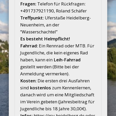
Fragen:
Telefon für Rückfragen:
+491737921190, Roland Schäfer
Treffpunkt:
Uferstaße Heidelberg-
Neuenheim, an der
“Wasserschachtel”
Es besteht Helmpflicht!
Fahrrad:
Ein Rennrad oder MTB. Für
Jugendliche, die kein eigenes Rad
haben, kann ein
Leih-Fahrrad
gestellt werden (Bitte bei der
Anmeldung vermerken).
Kosten:
Die ersten drei Ausfahren
sind
kostenlos
zum Kennenlernen,
danach wird um eine Mitgliedschaft
im Verein gebeten (Jahresbeitrag für
Jugendliche bis 18 Jahre 30,00€).
Infos:
https://rsv-heidelberg.de oder