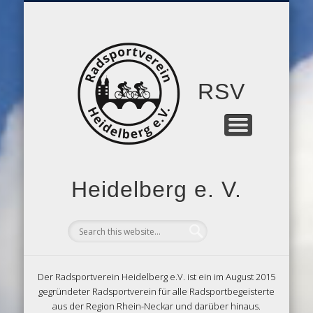
MITGLIEDSCHAFT
RSV-FORUM
TRAINING
KONTAKT
BERICHTE
RTF 2026
ARCHIV
VEREIN
RSV
Heidelberg e. V.
Der Radsportverein Heidelberg e.V. ist ein im August 2015
gegründeter Radsportverein für alle Radsportbegeisterte
aus der Region Rhein-Neckar und darüber hinaus.