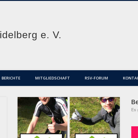
delberg e. V.
BERICHTE
MITGLIEDSCHAFT
RSV-FORUM
KONTA
Be
Es 