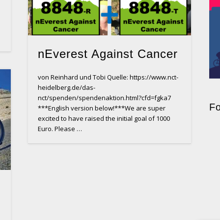
nEverest Against Cancer
von Reinhard und Tobi Quelle: https://www.nct-
heidelberg.de/das-
nct/spenden/spendenaktion.html?cfd=fgka7
Fo
***English version below!***We are super
excited to have raised the initial goal of 1000
Euro. Please …